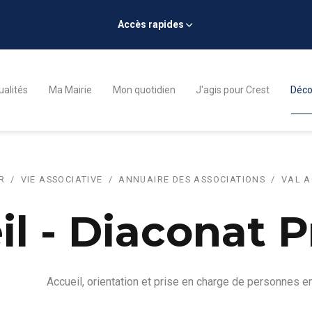
Accès rapides
ualités
Ma Mairie
Mon quotidien
J'agis pour Crest
Décou
R
VIE ASSOCIATIVE
ANNUAIRE DES ASSOCIATIONS
VAL A
il - Diaconat 
Accueil, orientation et prise en charge de personnes en 