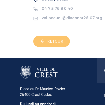
04 7 5 76 8 0 40
val-accueil@diaconat26-07.org
RETOUR
Place du Dr Maurice-Rozier
26400 Crest Cedex
Du lundi au vendredi