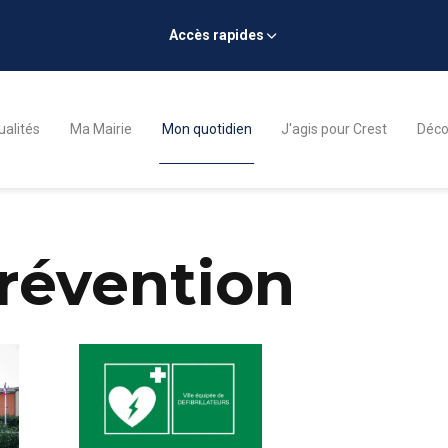
Accès rapides
ualités
Ma Mairie
Mon quotidien
J'agis pour Crest
Décou
prévention