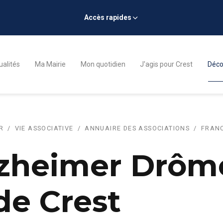
Accès rapides
ualités
Ma Mairie
Mon quotidien
J'agis pour Crest
Décou
R
VIE ASSOCIATIVE
ANNUAIRE DES ASSOCIATIONS
FRANC
lzheimer Drôme
de Crest