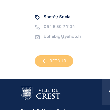
Santé / Social
06 1 8 50 7 7 04
bbhabig@yahoo.fr
RETOUR