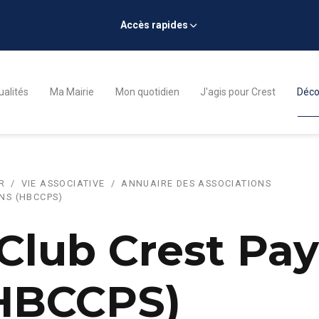
Accès rapides
ualités
Ma Mairie
Mon quotidien
J'agis pour Crest
Décou
R
VIE ASSOCIATIVE
ANNUAIRE DES ASSOCIATIONS
NS (HBCCPS)
Club Crest Pay
(HBCCPS)