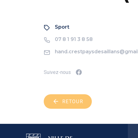
Sport
07 8 1 91 3 8 58
hand.crestpaysdesaillans@gmai
Suivez-nous
RETOUR