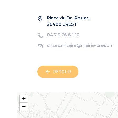
Place du Dr.-Rozier,
26400 CREST
04 7 5 76 6 1 10
crisesanitaire@mairie-crest.fr
RETOUR
+
−