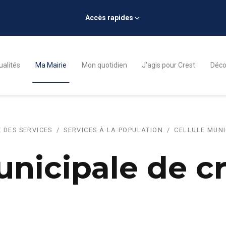
Accès rapides
ualités
Ma Mairie
Mon quotidien
J'agis pour Crest
Décou
 DES SERVICES
SERVICES À LA POPULATION
CELLULE MUNI
unicipale de cr