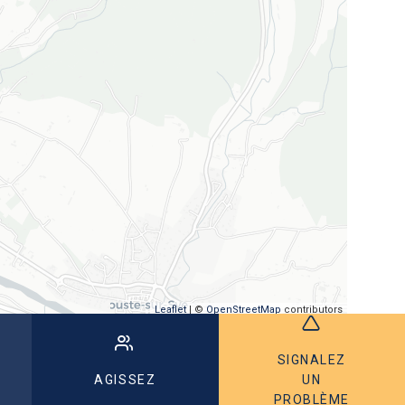
Leaflet
| ©
OpenStreetMap
contributors
SIGNALEZ
AGISSEZ
UN
PROBLÈME