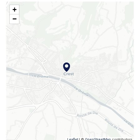
+
−
Leaflet
| ©
OpenStreetMap
contributors