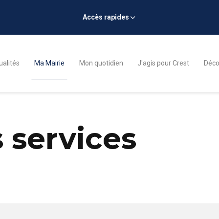
Accès rapides
ualités
Ma Mairie
Mon quotidien
J'agis pour Crest
Décou
 services