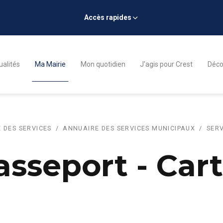
Accès rapides
ualités
Ma Mairie
Mon quotidien
J'agis pour Crest
Décou
 DES SERVICES
ANNUAIRE DES SERVICES MUNICIPAUX
SERV
asseport - Car