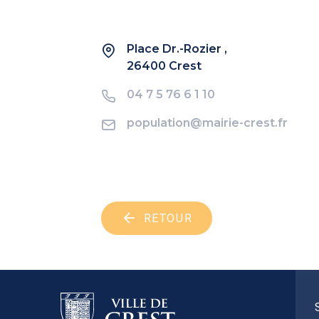
Place Dr.-Rozier ,
26400 Crest
04 7 5 76 6 1 10
population@mairie-crest.fr
RETOUR