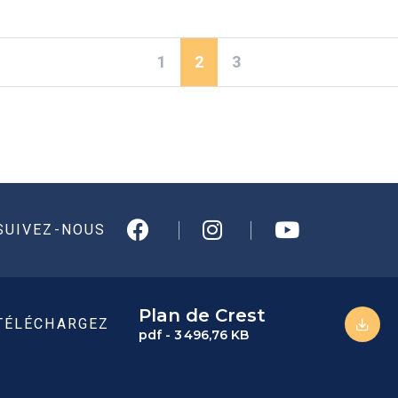
(actuel)
1
2
3
SUIVEZ-NOUS
Plan de Crest
TÉLÉCHARGEZ
pdf - 3 496,76 KB