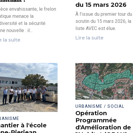
du 15 mars 2026
èce envahissante, le frelon
À l’issue du premier tour du
atique menace la
scrutin du 15 mars 2026, la
iversité et la sécurité.
liste AVEC est élue.
ne nouvelle : il…
Lire la suite
e la suite
URBANISME / SOCIAL
Opération
BANISME
Programmée
antier à l'école
d'Amélioration de
ne-Pierjean