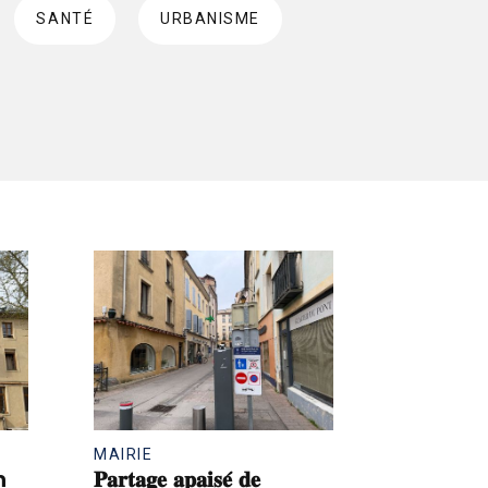
SANTÉ
URBANISME
MAIRIE
n
𝐏𝐚𝐫𝐭𝐚𝐠𝐞 𝐚𝐩𝐚𝐢𝐬𝐞́ 𝐝𝐞