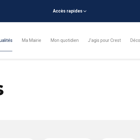
Accès rapides
ualités
Ma Mairie
Mon quotidien
J'agis pour Crest
Décou
s