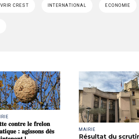
VRIR CREST
INTERNATIONAL
ECONOMIE
L
IRIE
𝐭𝐞 𝐜𝐨𝐧𝐭𝐫𝐞 𝐥𝐞 𝐟𝐫𝐞𝐥𝐨𝐧
MAIRIE
𝐚𝐭𝐢𝐪𝐮𝐞 : 𝐚𝐠𝐢𝐬𝐬𝐨𝐧𝐬 𝐝𝐞̀𝐬
Résultat du scruti
𝐧𝐭𝐞𝐧𝐚𝐧𝐭 !