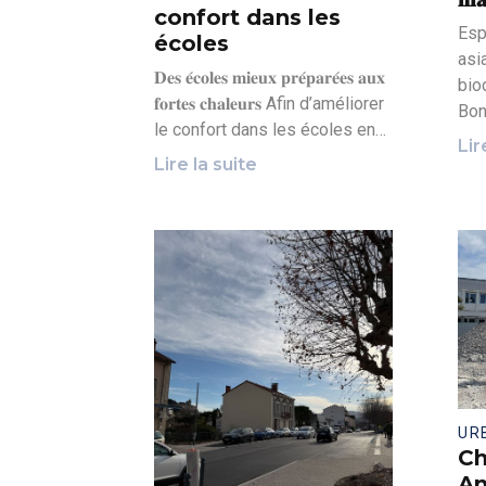
confort dans les
Esp
écoles
asi
𝐃𝐞𝐬 𝐞́𝐜𝐨𝐥𝐞𝐬 𝐦𝐢𝐞𝐮𝐱 𝐩𝐫𝐞́𝐩𝐚𝐫𝐞́𝐞𝐬 𝐚𝐮𝐱
biod
𝐟𝐨𝐫𝐭𝐞𝐬 𝐜𝐡𝐚𝐥𝐞𝐮𝐫𝐬 Afin d’améliorer
Bon
le confort dans les écoles en…
Lir
Lire la suite
UR
Ch
An