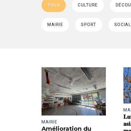
TOUS
CULTURE
DÉCOU
MAIRIE
SPORT
SOCIA
MA
𝐋𝐮
MAIRIE
𝐚𝐬
Amélioration du
𝐦𝐚