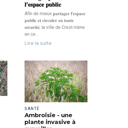
𝐥’𝐞𝐬𝐩𝐚𝐜𝐞 𝐩𝐮𝐛𝐥𝐢𝐜
Afin de mieux 𝐩𝐚𝐫𝐭𝐚𝐠𝐞𝐫 𝐥’𝐞𝐬𝐩𝐚𝐜𝐞
𝐩𝐮𝐛𝐥𝐢𝐜 𝐞𝐭 𝐜𝐢𝐫𝐜𝐮𝐥𝐞𝐫 𝐞𝐧 𝐭𝐨𝐮𝐭𝐞
𝐬𝐞́𝐜𝐮𝐫𝐢𝐭𝐞́, la ville de Crest mène
en ce…
Lire la suite
SANTÉ
Ambroisie - une
plante invasive à