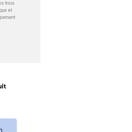
s trois
que et
ppement
uit
n