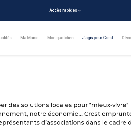
Accès rapides
ualités
Ma Mairie
Mon quotidien
J'agis pour Crest
Décou
 des solutions locales pour "mieux-vivre"
nnement, notre économie... Crest emprunt
représentants d’associations dans le cadre 