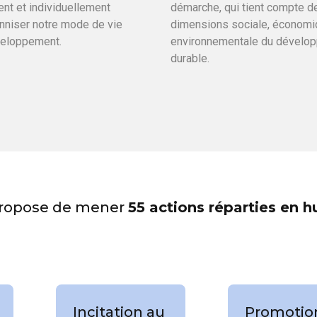
ent et individuellement
démarche, qui tient compte de
enniser notre mode de vie
dimensions sociale, économi
veloppement.
environnementale du dévelo
durable.
e propose de mener
55 actions réparties en h
Incitation au
Promotio