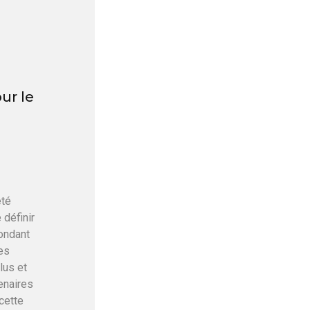
ur le
été
 définir
ondant
es
lus et
enaires
 cette