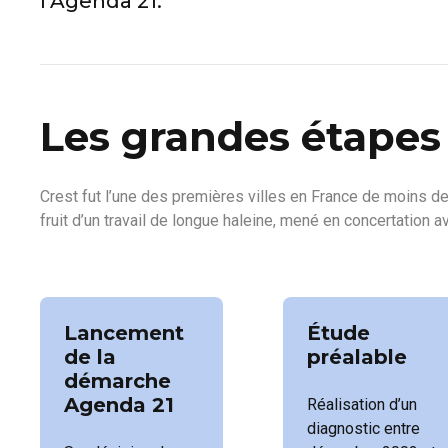
l’Agenda 21.
Les grandes étapes
Crest fut l’une des premières villes en France de moins de
fruit d’un travail de longue haleine, mené en concertation a
Lancement
Étude
de la
préalable
démarche
Agenda 21
Réalisation d’un
diagnostic entre