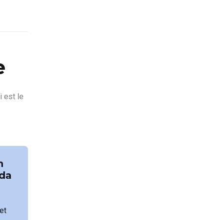
e
 est le
n
nda
et