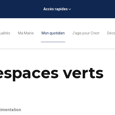
Accès rapides
ualités
Ma Mairie
Mon quotidien
J'agis pour Crest
Décou
espaces verts
rimentation