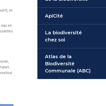
rrit, et
ApiCité
n eau en
issantes.
La biodiversité
chez soi
Atlas de la
eyran,
Biodiversité
runet,
Communale (ABC)
pourtour