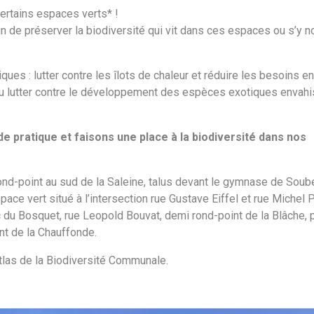
certains espaces verts* !
n de préserver la biodiversité qui vit dans ces espaces ou s’y nou
ues : lutter contre les îlots de chaleur et réduire les besoins e
, ou lutter contre le développement des espèces exotiques envah
pratique et faisons une place à la biodiversité dans nos
ond-point au sud de la Saleine, talus devant le gymnase de Soub
ace vert situé à l’intersection rue Gustave Eiffel et rue Michel P
rc du Bosquet, rue Leopold Bouvat, demi rond-point de la Blâche, 
nt de la Chauffonde.
Atlas de la Biodiversité Communale.